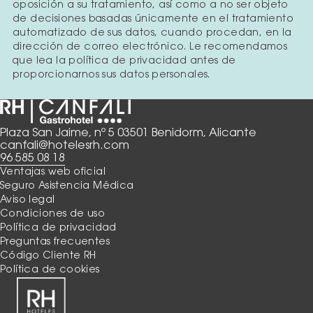
oposición a su tratamiento, así como a no ser objeto
de decisiones basadas únicamente en el tratamiento
automatizado de sus datos, cuando procedan, en la
dirección de correo electrónico. Le recomendamos
que lea la política de privacidad antes de
proporcionarnos sus datos personales.
Plaza San Jaime, nº 5 03501 Benidorm, Alicante
canfali@hotelesrh.com
96 585 08 18
Ventajas web oficial
Seguro Asistencia Médica
Aviso legal
Condiciones de uso
Política de privacidad
Preguntas frecuentes
Código Cliente RH
Política de cookies