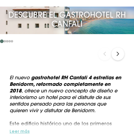
DESCUBRE EL GASTROHOTEL RH
CANFALI
El nuevo
gastrohotel RH Canfali 4 estrellas en
Benidorm, reformado completamente en
2018
, ofrece un nuevo concepto de diseño e
interiorismo un hotel para el disfrute de sus
sentidos pensado para las personas que
quieren vivir y disfrutar de Benidorm.
Este edificio histórico uno de los primeros
hoteles en Benidorm, cuenta con 40
Leer más