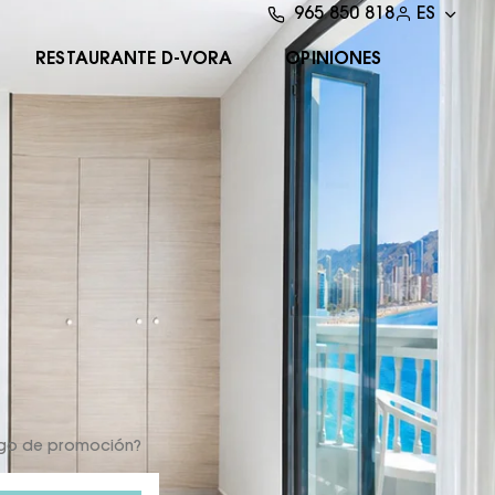
965 850 818
ES
RESTAURANTE D-VORA
OPINIONES
igo de promoción?