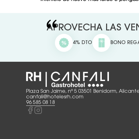
APROVECHA LAS VEN
4% DTO
BONO REG
Plaza San Jaime, nº 5 03501 Benidorm, Alicant
canfali@hotelesrh.com
96 585 08 18