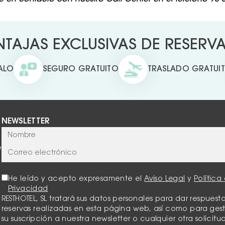
TAJAS EXCLUSIVAS DE RESERVAR
ALO
SEGURO GRATUITO
TRASLADO GRATUI
NEWSLETTER
e
He leído y acepto expresamente el
Aviso Legal
y
Política
Privacidad
RESTHOTEL, SL tratará sus datos personales para dar respuesta
reservas realizadas en esta página web, así como para ges
su suscripción a nuestra newsletter o cualquier otra solicitu