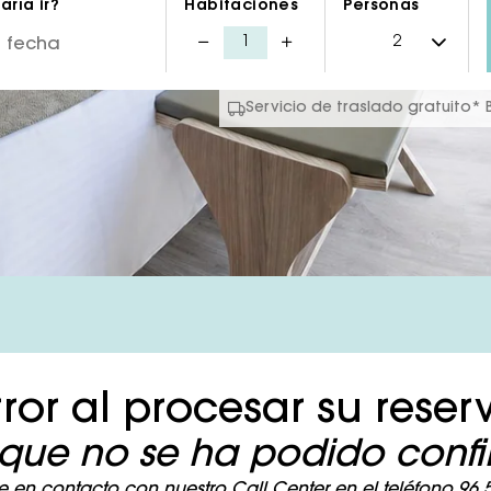
ría ir?
Habitaciones
Personas
Servicio de traslado gratuito*
rror al procesar su reser
que no se ha podido confir
en contacto con nuestro Call Center en el teléfono 96 58