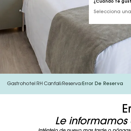
¿Cuándo te gusta
Gastrohotel RH Canfali
Reserva
Error De Reserva
/
/
E
Le informamos 
Inténtelo de nuevo mas tarde o póngase 